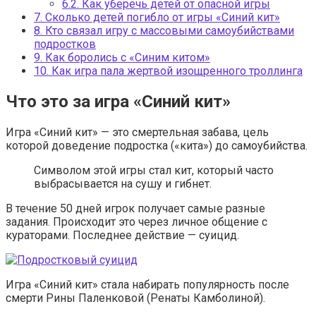
6.2.
Как уберечь детей от опасной игры
7.
Сколько детей погибло от игры «Синий кит»
8.
Кто связал игру с массовыми самоубийствами
подростков
9.
Как боролись с «Синим китом»
10.
Как игра пала жертвой изощренного троллинга
Что это за игра «Синий кит»
Игра «Синий кит» — это смертельная забава, цель
которой доведение подростка («кита») до самоубийства.
Символом этой игры стал кит, который часто
выбрасывается на сушу и гибнет.
В течение 50 дней игрок получает самые разные
задания. Происходит это через личное общение с
кураторами. Последнее действие — суицид.
Игра «Синий кит» стала набирать популярность после
смерти Рины Паленковой (Ренаты Камболиной).