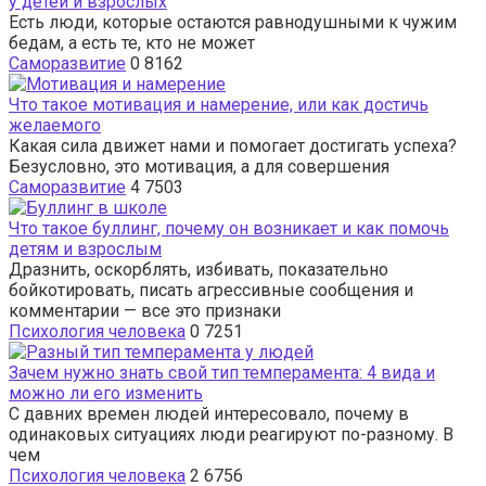
у детей и взрослых
Есть люди, которые остаются равнодушными к чужим
бедам, а есть те, кто не может
Саморазвитие
0
8162
Что такое мотивация и намерение, или как достичь
желаемого
Какая сила движет нами и помогает достигать успеха?
Безусловно, это мотивация, а для совершения
Саморазвитие
4
7503
Что такое буллинг, почему он возникает и как помочь
детям и взрослым
Дразнить, оскорблять, избивать, показательно
бойкотировать, писать агрессивные сообщения и
комментарии — все это признаки
Психология человека
0
7251
Зачем нужно знать свой тип темперамента: 4 вида и
можно ли его изменить
С давних времен людей интересовало, почему в
одинаковых ситуациях люди реагируют по-разному. В
чем
Психология человека
2
6756