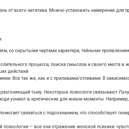
нь от всего негатива. Можно установить намерение для п
:
ием, со скрытыми чертами характера, тайными проявлениям
слительного процесса, поиска смыслов и своего места в 
их действий.
циями. Все так же, как и с приливами/отливами. В зависим
т, разгоняющий тьму. Некоторые психологи связывают Лун
 люди узнают в критические для жизни моменты. Например,
 помогает связаться с подсознанием, что способствует ген
й психологии — все они отражение женской психики: чувств