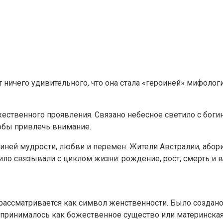
ничего удивительного, что она стала «героиней» мифологи
жественного проявления. Связано небесное светило с бо
тобы привлечь внимание.
иней мудрости, любви и перемен. Жители Австралии, абор
ило связывали с циклом жизни: рождение, рост, смерть и 
о рассматривается как символ женственности. Было созда
принималось как божественное существо или материнская