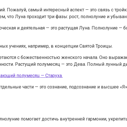
й. Пожалуй, самый интересный аспект — это связь с тройк
м, что Луна проходит три фазы: рост, полнолуние и убыван
рческая и деятельная — это растущая Луна. Полнолуние — 
ных учениях, например, в концепции Святой Троицы.
етаются с божественностью женского начала. Оно выражает
нности. Растущий полумесяц — это Дева. Полный лунный д
 отдельные части — это сознание, подсознание и высшее «Я
полнолуние помогает достичь внутренней гармонии, укрепи