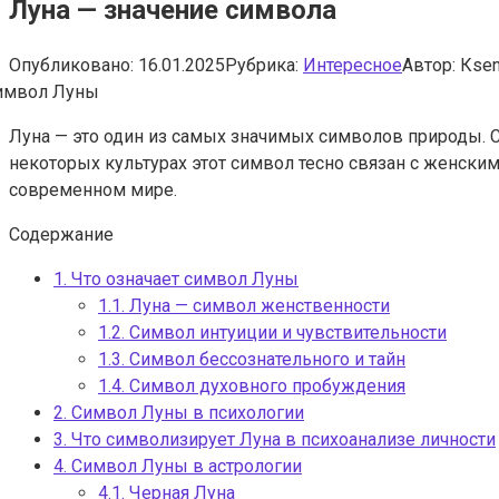
Луна — значение символа
Опубликовано:
16.01.2025
Рубрика:
Интересное
Автор:
Кsen
Луна — это один из самых значимых символов природы. С 
некоторых культурах этот символ тесно связан с женским
современном мире.
Содержание
1.
Что означает символ Луны
1.1.
Луна — символ женственности
1.2.
Символ интуиции и чувствительности
1.3.
Символ бессознательного и тайн
1.4.
Символ духовного пробуждения
2.
Символ Луны в психологии
3.
Что символизирует Луна в психоанализе личности
4.
Символ Луны в астрологии
4.1.
Черная Луна