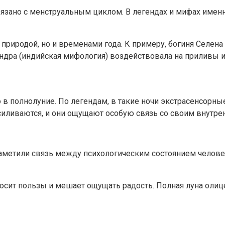
 связано с менструальным циклом. В легендах и мифах им
 природой, но и временами года. К примеру, богиня Селен
ндра (индийская мифология) воздействовала на приливы и 
о в полнолуние. По легендам, в такие ночи экстрасенсорн
усиливаются, и они ощущают особую связь со своим внутре
заметили связь между психологическим состоянием челове
иносит пользы и мешает ощущать радость. Полная луна оли