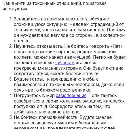
Как выйти из токсичных отношений, пошаговая
инструкция:
Запишитесь на прием к психологу, обсудите
сложившуюся ситуацию. Человек, страдающий от
токсичности, часто верит, что сам виноват. Поэтому
он нуждается во взгляде со стороны, в экспертной
оценке.
Научитесь отказывать. Не бойтесь говорить «Нет»,
если предложение партнера, родственника или
коллеги, может нанести вам ущерб. Легко не будет,
так как токсичные
личности
являются
прекрасными манипуляторами. Они будут активно
сопротивляться, искать болевые точки.
Будьте готовы к прекращению любых
взаимосвязей с токсичным человеком, даже если
речь идет о близком родственнике.
Погрузитесь в мир
самопознания
. Попытайтесь
разобраться в своих желаниях, эмоциях, интересах,
поступках и т. д. Сосредоточьтесь на том, что
действительно важно для вас.
Не бойтесь прямолинейности. Будьте смелее,
оставаясь чересчур мягким и безвольным
человеком, вы привлекаете токсичных людей.