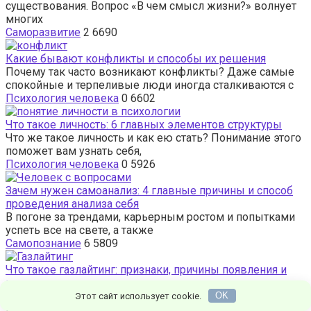
существования. Вопрос «В чем смысл жизни?» волнует
многих
Саморазвитие
2
6690
Какие бывают конфликты и способы их решения
Почему так часто возникают конфликты? Даже самые
спокойные и терпеливые люди иногда сталкиваются с
Психология человека
0
6602
Что такое личность: 6 главных элементов структуры
Что же такое личность и как ею стать? Понимание этого
поможет вам узнать себя,
Психология человека
0
5926
Зачем нужен самоанализ: 4 главные причины и способ
проведения анализа себя
В погоне за трендами, карьерным ростом и попытками
успеть все на свете, а также
Самопознание
6
5809
Что такое газлайтинг: признаки, причины появления и
как ему противостоять
Некоторые люди оставляют после себя неприятное
Этот сайт использует cookie.
OK
впечатление. Они способны заставить окружающих